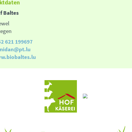
ktdaten
f Baltes
ewel
tegen
52 621 199697
midan@pt.lu
w.biobaltes.lu