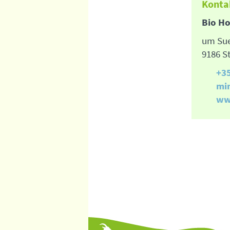
Konta
Bio Ho
um Su
9186 S
+3
mi
ww