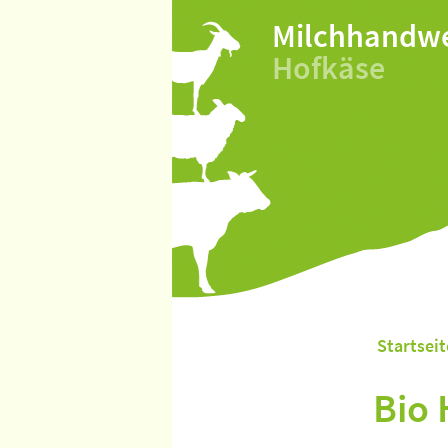
Milchhandw
Hofkäse
Startseit
Bio 