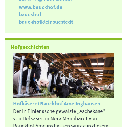
www.bauckhof.de
bauckhof
bauckhofkleinsuestedt
Hofgeschichten
Hofkäserei Bauckhof Amelinghausen
Der in Pinienasche gewälzte „Aschekäse“
von Hofkäserein Nora Mannhardt vom
Bauckhof Amelinghausen wurde in diesem