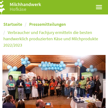
Milchhandwerk
Hofkäse
Startseite
Pressemitteilungen
Verbraucher und Fachjury ermitteln die besten
handwerklich produzierten Käse und Milchprodukte
2022/2023