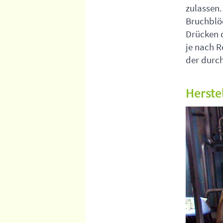
zulassen.
Bruchblöc
Drücken 
je nach R
der durch
Herste