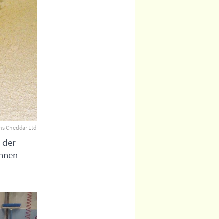
ns Cheddar Ltd
 der
innen