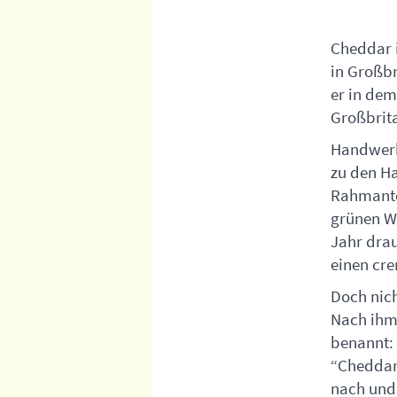
Cheddar i
in Großbr
er in dem
Großbrita
Handwerkl
zu den Ha
Rahmantei
grünen Wi
Jahr drau
einen cr
Doch nic
Nach ihm 
benannt:
“Cheddar
nach und 