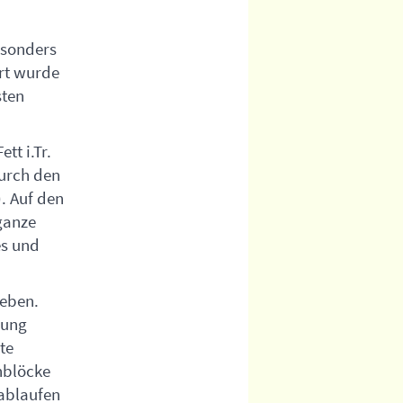
esonders
ert wurde
sten
tt i.Tr.
durch den
. Auf den
ganze
es und
geben.
lung
te
hblöcke
 ablaufen