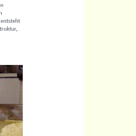
en
n
entsteht
truktur,