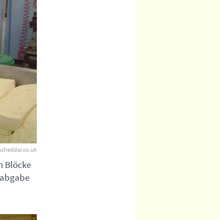
scheddar.co.uk
n Blöcke
enabgabe