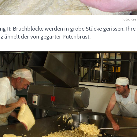
Foto: Kee
g II: Bruchblöcke werden in grobe Stücke gerissen. Ihre
z ähnelt der von gegarter Putenbrust.