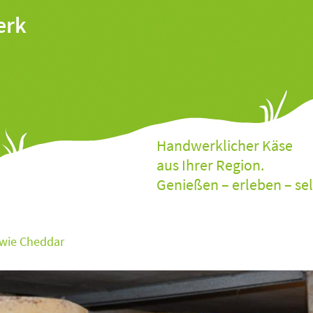
erk
Handwerklicher Käse
aus Ihrer Region.
Genießen – erleben – se
 wie Cheddar