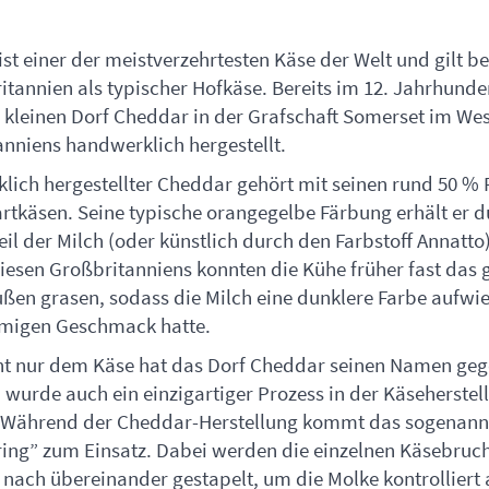
st einer der meistverzehrtesten Käse der Welt und gilt b
itannien als typischer Hofkäse. Bereits im 12. Jahrhund
 kleinen Dorf Cheddar in der Grafschaft Somerset im We
nniens handwerklich hergestellt.
ich hergestellter Cheddar gehört mit seinen rund 50 % Fe
rtkäsen. Seine typische orangegelbe Färbung erhält er 
l der Milch (oder künstlich durch den Farbstoff Annatto)
esen Großbritanniens konnten die Kühe früher fast das 
ßen grasen, sodass die Milch eine dunklere Farbe aufwi
emigen Geschmack hatte.
ht nur dem Käse hat das Dorf Cheddar seinen Namen ge
wurde auch ein einzigartiger Prozess in der Käseherstel
 Während der Cheddar-Herstellung kommt das sogenann
ing” zum Einsatz. Dabei werden die einzelnen Käsebruc
nach übereinander gestapelt, um die Molke kontrolliert