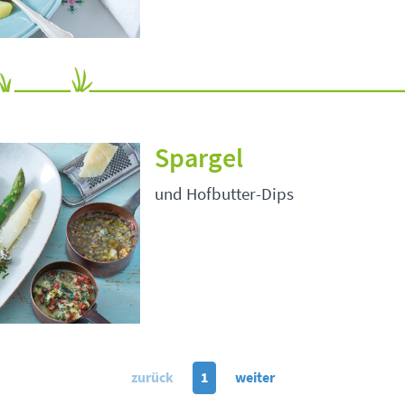
Spargel
und Hofbutter-Dips
zurück
1
weiter