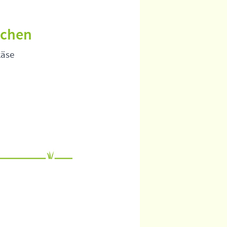
uchen
käse