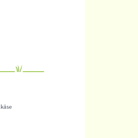
lkäse