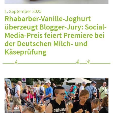
1. September 2025
Rhabarber-Vanille-Joghurt
überzeugt Blogger-Jury: Social-
Media-Preis feiert Premiere bei
der Deutschen Milch- und
Käseprüfung